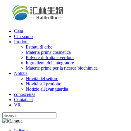
Casa
Chi siamo
Prodotti
Estratti di erbe
Materia prima cosmetica
Polvere di frutta e verdura
Ingredienti dell'integratore
Materie prime per la ricerca biochimica
Notizia
Novità del settore
Novità sul prodotto
Notizie all'avanguardia
conoscenza
Contattaci
VR
Lingua
Italiano