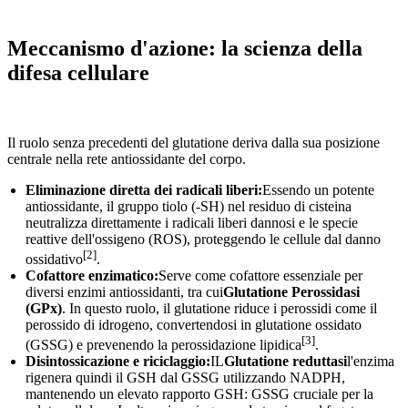
Meccanismo d'azione: la scienza della
difesa cellulare
Il ruolo senza precedenti del glutatione deriva dalla sua posizione
centrale nella rete antiossidante del corpo.
Eliminazione diretta dei radicali liberi:
Essendo un potente
antiossidante, il gruppo tiolo (-SH) nel residuo di cisteina
neutralizza direttamente i radicali liberi dannosi e le specie
reattive dell'ossigeno (ROS), proteggendo le cellule dal danno
[2]
ossidativo
.
Cofattore enzimatico:
Serve come cofattore essenziale per
diversi enzimi antiossidanti, tra cui
Glutatione Perossidasi
(GPx)
. In questo ruolo, il glutatione riduce i perossidi come il
perossido di idrogeno, convertendosi in glutatione ossidato
[3]
(GSSG) e prevenendo la perossidazione lipidica
.
Disintossicazione e riciclaggio:
IL
Glutatione reduttasi
l'enzima
rigenera quindi il GSH dal GSSG utilizzando NADPH,
mantenendo un elevato rapporto GSH: GSSG cruciale per la