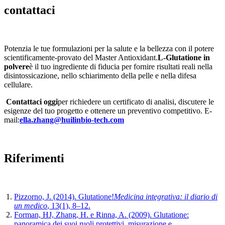
contattaci
Potenzia le tue formulazioni per la salute e la bellezza con il potere
scientificamente-provato del Master Antioxidant.
L-Glutatione in
polvere
è il tuo ingrediente di fiducia per fornire risultati reali nella
disintossicazione, nello schiarimento della pelle e nella difesa
cellulare.
Contattaci oggi
per richiedere un certificato di analisi, discutere le
esigenze del tuo progetto e ottenere un preventivo competitivo. E-
mail:
ella.zhang@huilinbio-tech.com
Riferimenti
Pizzorno, J. (2014). Glutatione!
Medicina integrativa: il diario di
un medico
, 13(1), 8–12.
Forman, HJ, Zhang, H. e Rinna, A. (2009). Glutatione:
panoramica dei suoi ruoli protettivi, misurazione e