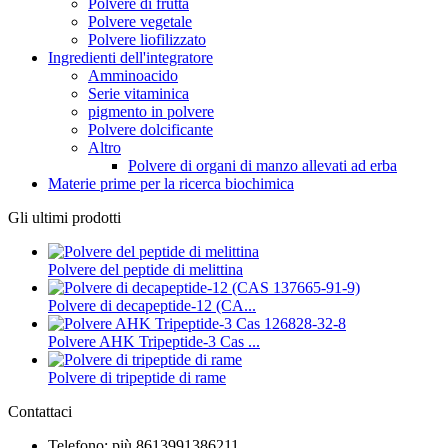
Polvere di frutta
Polvere vegetale
Polvere liofilizzato
Ingredienti dell'integratore
Amminoacido
Serie vitaminica
pigmento in polvere
Polvere dolcificante
Altro
Polvere di organi di manzo allevati ad erba
Materie prime per la ricerca biochimica
Gli ultimi prodotti
Polvere del peptide di melittina
Polvere di decapeptide-12 (CA...
Polvere AHK Tripeptide-3 Cas ...
Polvere di tripeptide di rame
Contattaci
Telefono: più 8613991386211