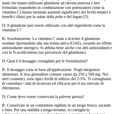
studi che hanno utilizzato glutatione ad elevata purezza e ben
formulato (soprattutto in combinazione con potenziatori come la
vitamina C) hanno mostrato aumenti significativi dei livelli ematici e
benefici clinici per la salute della pelle e del fegato [5].
D: Il glutatione può essere utilizzato con altri ingredienti come la
vitamina C?
R: Assolutamente. La vitamina C aiuta a riciclare il glutatione
ossidato riportandolo alla sua forma attiva (GSH), creando un effetto
antiossidante sinergico. Si abbina bene anche con altri antiossidanti e
con la N-acetilcisteina (un precursore del glutatione).
D: Qual è il dosaggio consigliato per le formulazioni?
R: Il dosaggio varia in base all'applicazione. Negli integratori
alimentari, le dosi giornaliere comuni vanno da 250 a 500 mg. Nei
sieri cosmetici, sono tipici livelli di utilizzo del 2-5%. Ti consigliamo
di consultare i dati di sicurezza ed efficacia per il tuo mercato di
riferimento.
D: Come deve essere conservata la polvere grezza?
R: Conservare in un contenitore sigillato in un luogo fresco, asciutto
e buio. Per una stabilità a lungo-termine, si consiglia la