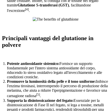
salute cellulare. Inoltre, si coniuga con le tossine nel fegato
tramite
Glutatione S-transferasi (GST)
, facilitandone
[4]
l'escrezione
.
Principali vantaggi del glutatione in
polvere
Potente antiossidante sistemico:
Fornisce un supporto
fondamentale per l'intero sistema antiossidante del corpo,
riducendo lo stress ossidativo legato all'invecchiamento e alle
condizioni croniche.
Promuove la luminosità della pelle e il tono uniforme:
Inibisce
l'enzima tirosinasi, interrompendo il percorso di produzione della
melanina, che aiuta a ridurre l'iperpigmentazione e favorisce una
[5]
carnagione radiosa
.
Supporta la disintossicazione del fegato:
Essenziale per la
disintossicazione di Fase II nel fegato, si lega a tossine, metalli
pesanti e prodotti farmaceutici, rendendoli idrosolubili-per una