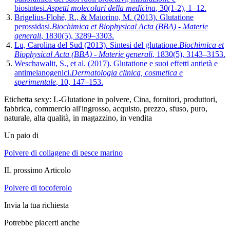
biosintesi.
Aspetti molecolari della medicina
, 30(1-2), 1–12.
Brigelius-Flohé, R., & Maiorino, M. (2013). Glutatione
perossidasi.
Biochimica et Biophysical Acta (BBA) - Materie
generali
, 1830(5), 3289–3303.
Lu, Carolina del Sud (2013). Sintesi del glutatione.
Biochimica et
Biophysical Acta (BBA) - Materie generali
, 1830(5), 3143–3153.
Weschawalit, S., et al. (2017). Glutatione e suoi effetti antietà e
antimelanogenici.
Dermatologia clinica, cosmetica e
sperimentale
, 10, 147–153.
Etichetta sexy: L-Glutatione in polvere, Cina, fornitori, produttori,
fabbrica, commercio all'ingrosso, acquisto, prezzo, sfuso, puro,
naturale, alta qualità, in magazzino, in vendita
Un paio di
Polvere di collagene di pesce marino
IL prossimo Articolo
Polvere di tocoferolo
Invia la tua richiesta
Potrebbe piacerti anche