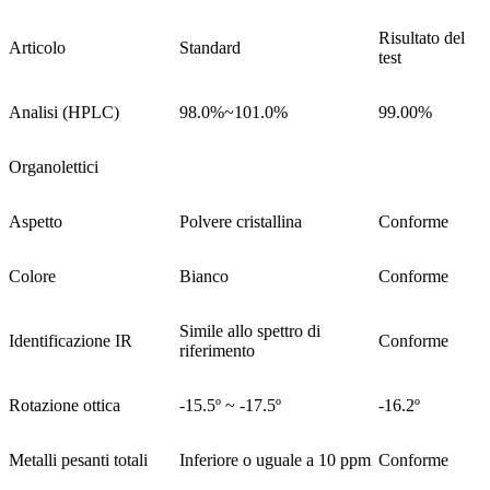
Risultato del
Articolo
Standard
test
Analisi (HPLC)
98.0%~101.0%
99.00%
Organolettici
Aspetto
Polvere cristallina
Conforme
Colore
Bianco
Conforme
Simile allo spettro di
Identificazione IR
Conforme
riferimento
Rotazione ottica
-15.5º ~ -17.5º
-16.2º
Metalli pesanti totali
Inferiore o uguale a 10 ppm
Conforme