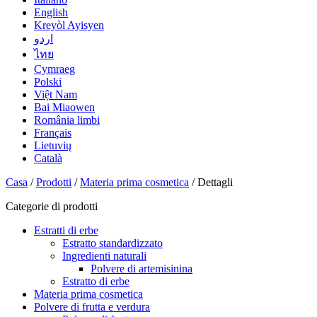
English
Kreyòl Ayisyen
اردو
ไทย
Cymraeg
Polski
Việt Nam
Bai Miaowen
România limbi
Français
Lietuvių
Català
Casa
/
Prodotti
/
Materia prima cosmetica
/ Dettagli
Categorie di prodotti
Estratti di erbe
Estratto standardizzato
Ingredienti naturali
Polvere di artemisinina
Estratto di erbe
Materia prima cosmetica
Polvere di frutta e verdura