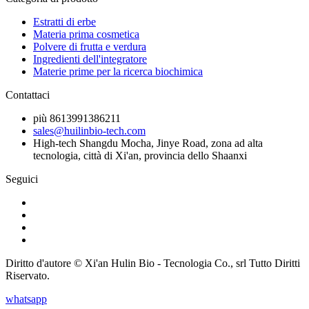
Estratti di erbe
Materia prima cosmetica
Polvere di frutta e verdura
Ingredienti dell'integratore
Materie prime per la ricerca biochimica
Contattaci
più 8613991386211
sales@huilinbio-tech.com
High-tech Shangdu Mocha, Jinye Road, zona ad alta
tecnologia, città di Xi'an, provincia dello Shaanxi
Seguici
Diritto d'autore © Xi'an Hulin Bio - Tecnologia Co., srl Tutto Diritti
Riservato.
whatsapp